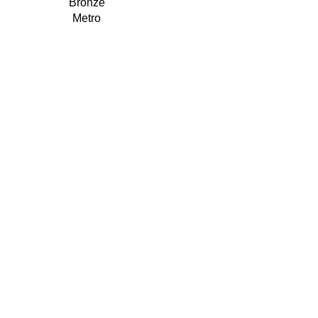
Metro
$
3,699.00
7venty 6ix-Y – Temporada
7venty 6ix-Y
FW 2024
$
5,499.00
$
5,799.00
Ace
$
4,799.00