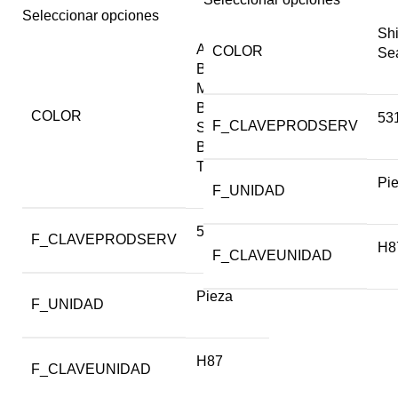
Seleccionar opciones
Sh
Amber
,
COLOR
Se
Black
,
Moon
Beam
,
COLOR
53
F_CLAVEPRODSERV
Sun
Beam
,
Teddy
Pi
F_UNIDAD
53111600
F_CLAVEPRODSERV
H8
F_CLAVEUNIDAD
Pieza
F_UNIDAD
H87
F_CLAVEUNIDAD