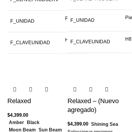
Pi
Pieza
F_UNIDAD
F_UNIDAD
H8
H87
F_CLAVEUNIDAD
F_CLAVEUNIDAD
Relaxed
Relaxed – (Nuevo
agregado)
$
4,399.00
Amber
Black
$
4,399.00
Shining Sea
Moon Beam
Sun Beam
Seleccionar opciones