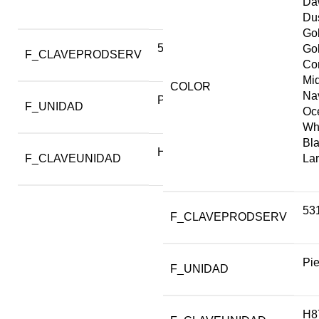
Da
Du
Go
53111600
Go
F_CLAVEPRODSERV
Co
Mi
COLOR
Na
Pieza
F_UNIDAD
Oc
Wh
Bl
H87
La
F_CLAVEUNIDAD
53
F_CLAVEPRODSERV
Pi
F_UNIDAD
H8