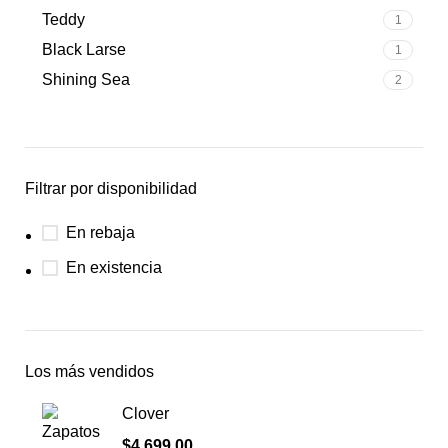
Teddy
1
Black Larse
1
Shining Sea
2
Filtrar por disponibilidad
En rebaja
En existencia
Los más vendidos
Clover
$
4,699.00