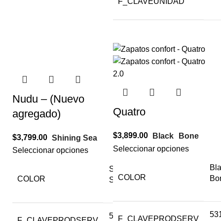
F_CLAVEUNIDAD
Nudu – (Nuevo
Quatro
agregado)
$
3,899.00
Black
Bone
$
3,799.00
Shining Sea
Seleccionar opciones
Seleccionar opciones
Bl
Shining
COLOR
Bo
COLOR
Sea
53
53111600
F_CLAVEPRODSERV
F_CLAVEPRODSERV