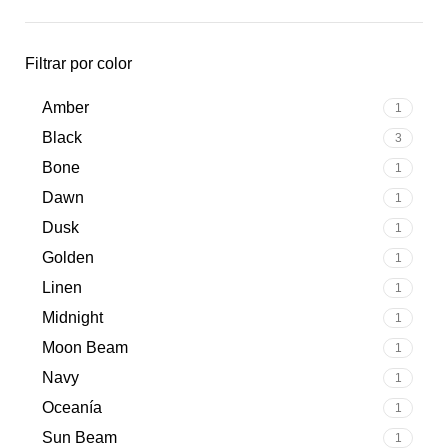
Filtrar por color
Amber
1
Black
3
Bone
1
Dawn
1
Dusk
1
Golden
1
Linen
1
Midnight
1
Moon Beam
1
Navy
1
Oceanía
1
Sun Beam
1