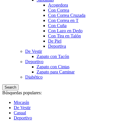
Acogedora
Con Correa
Con Correa Cruzada
Con Correa en T
Con Cuña
Con Lazo en Dedo
Con Tira en Talón
De Piel
Deportiva
De Vestir
Zapato con Tacón
Deportivo
Zapato con Cintas
Zapato para Caminar
Diabético
Search
Búsquedas populares:
Mocasín
De Vestir
Casual
Deportivo