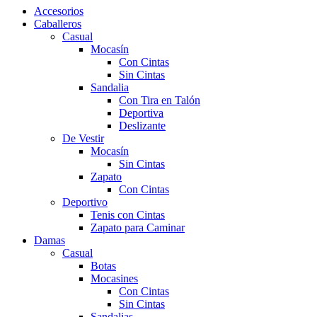
Accesorios
Caballeros
Casual
Mocasín
Con Cintas
Sin Cintas
Sandalia
Con Tira en Talón
Deportiva
Deslizante
De Vestir
Mocasín
Sin Cintas
Zapato
Con Cintas
Deportivo
Tenis con Cintas
Zapato para Caminar
Damas
Casual
Botas
Mocasines
Con Cintas
Sin Cintas
Sandalias