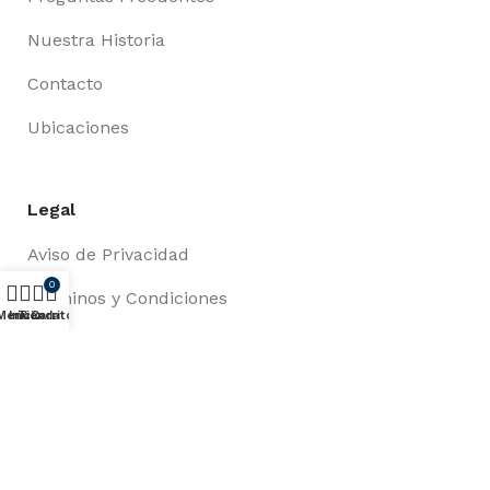
Nuestra Historia
Contacto
Ubicaciones
Legal
Aviso de Privacidad
0
Términos y Condiciones
Menú
Inicio
Tienda
Carrito
Envíos
Cambios y Devoluciones
Clientes