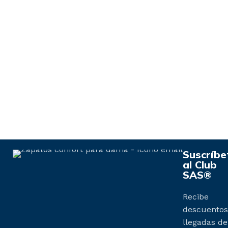
Suscríbe
al Club
SAS®
Recibe
descuentos
llegadas de