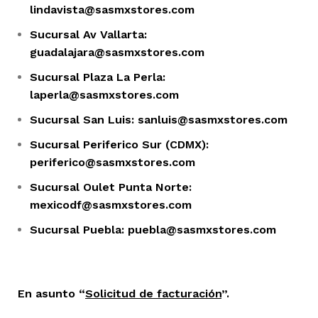
lindavista@sasmxstores.com
Sucursal Av Vallarta:
guadalajara@sasmxstores.com
Sucursal Plaza La Perla:
laperla@sasmxstores.com
Sucursal San Luis: sanluis@sasmxstores.com
Sucursal Periferico Sur (CDMX):
periferico@sasmxstores.com
Sucursal Oulet Punta Norte:
mexicodf@sasmxstores.com
Sucursal Puebla: puebla@sasmxstores.com
En asunto “
Solicitud de facturación
”.