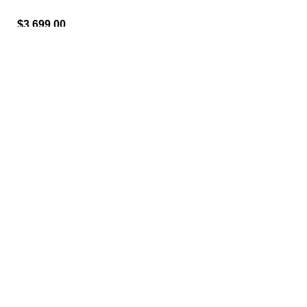
$
3,699.00
Low Country-X
Metro Link
$
6,499.00
$
3,999.00
Tour II
$
5,199.00