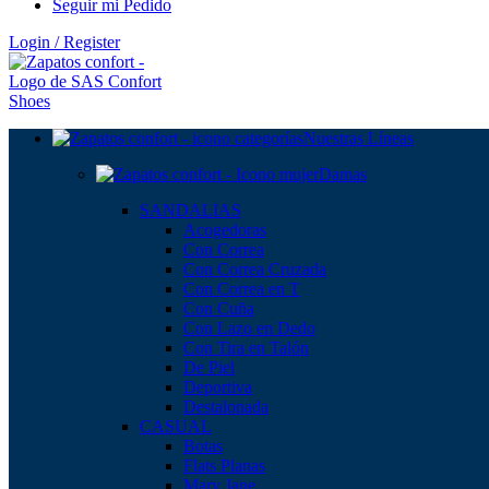
Seguir mi Pedido
Login / Register
Nuestras Líneas
Damas
SANDALIAS
Acogedoras
Con Correa
Con Correa Cruzada
Con Correa en T
Con Cuña
Con Lazo en Dedo
Con Tira en Talón
De Piel
Deportiva
Destalonada
CASUAL
Botas
Flats Planas
Mary Jane