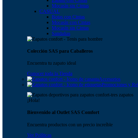
Zapato con Cintas
Mocasín sin Cintas
CASUAL
Botas con Cintas
Mocasín con Cintas
Mocasín sin Cintas
Sandalias
Colección SAS para Caballeros
Encuentra tu zapato ideal
Conocer toda la Tienda
Accesorios
Promociones y Re
¡Hola!
Bienvenido al Outlet SAS Comfort
Encuentra productos con un precio increíble
Ver Políticas