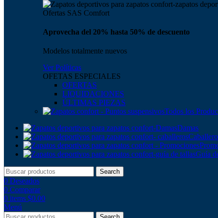
Ofertas SAS Comfort
Aprovecha del 20% hasta 50% de descuento
Modelos totalmente nuevos
Ver Políticas
OFETAS ESPECIALES
OFERTAS
LIQUIDACIONES
ÚLTIMAS PIEZAS
Todos los Produc
Damas
Caballero
Promo
Guía de
Search
0
Deseados
0
Comparar
0
items
$
0.00
Menú
Search