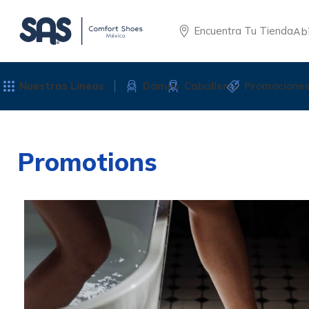
Encuentra Tu Tienda
Ab
Nuestras Líneas
Damas
Caballeros
Promocione
Promotions