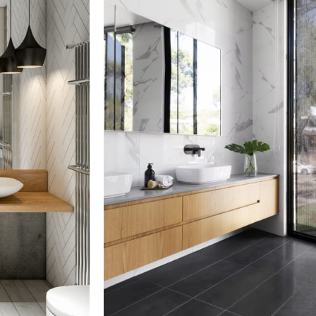
Zapato Con Tacón
03 Nov - 03 Dec
Read more
PARA TRABAJAR
Zapato para Trabajar
DIABÉTICO
Zapato para Diabéticos