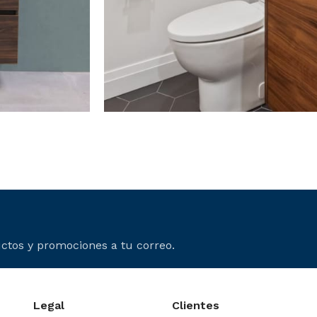
Bathroom Accesso
15 Oct - 20 Oct
Read more
ctos y promociones a tu correo.
Legal
Clientes