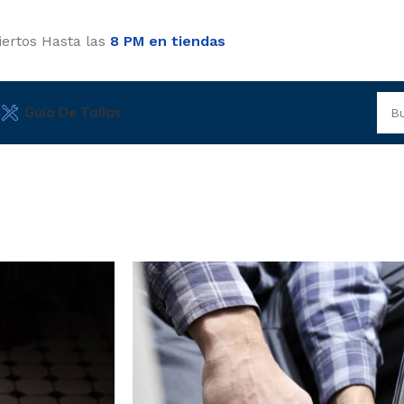
iertos Hasta las
8 PM en tiendas
s
Guía De Tallas