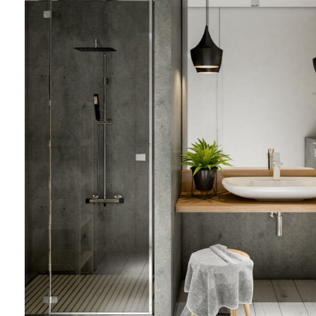
Acogedoras
Botas
12 Nov - 22 Nov
Con Correa
Flats Planas
Read more
Con Correa Cruzada
Mary Jane
Con Correa en T
Mocasines
Con Cuña
DEPORTIVO
Con Lazo en Dedo
Zapato con Cintas
Con Tira en Talón
Zapato para Caminar
De Piel
Zapato Deportivo
Deportiva
Destalonada