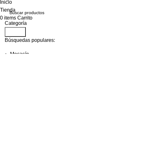
Inicio
Tienda
0
items
Carrito
Categoría
Search
Búsquedas populares:
Mocasín
De Vestir
Casual
Deportivo
Dream
Bounce
$
4,399.00
$
3,499.00