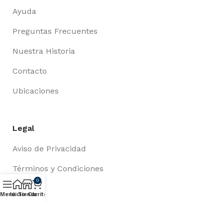
Ayuda
Preguntas Frecuentes
Nuestra Historia
Contacto
Ubicaciones
Legal
Aviso de Privacidad
Términos y Condiciones
0
Envíos
Menú
Inicio
Tienda
Carrito
Cambios y Devoluciones